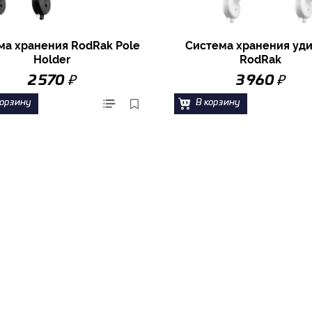
ма хранения RodRak Pole
Система хранения уд
Holder
RodRak
₽
₽
2 570
3 960
корзину
В корзину