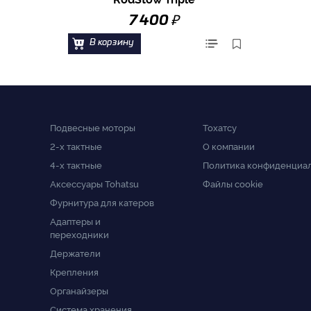
₽
7 400
В корзину
Подвесные моторы
Тохатсу
2-x тактные
О компании
4-x тактные
Политика конфиденциа
Аксессуары Tohatsu
Файлы cookie
Фурнитура для катеров
Адаптеры и
переходники
Держатели
Крепления
Органайзеры
Система хранения