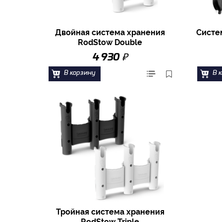
Двойная система хранения
Систе
RodStow Double
₽
4 930
В корзину
В 
Тройная система хранения
RodStow Triple