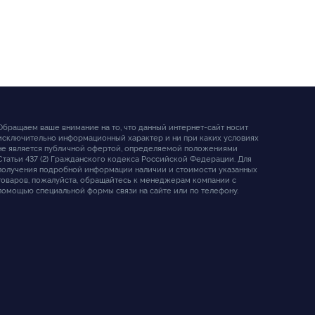
Обращаем ваше внимание на то, что данный интернет-сайт носит
исключительно информационный характер и ни при каких условиях
не является публичной офертой, определяемой положениями
Статьи 437 (2) Гражданского кодекса Российской Федерации. Для
получения подробной информации наличии и стоимости указанных
товаров, пожалуйста, обращайтесь к менеджерам компании с
помощью специальной формы связи на сайте или по телефону.