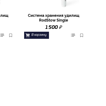
илищ
Система хранения удилищ
RodStow Single
₽
1 500
В корзину