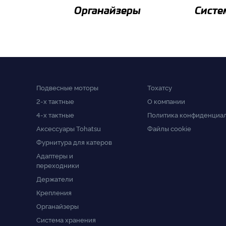
Органайзеры
Систе
Подвесные моторы
Тохатсу
2-x тактные
О компании
4-x тактные
Политика конфиденциа
Аксессуары Tohatsu
Файлы cookie
Фурнитура для катеров
Адаптеры и
переходники
Держатели
Крепления
Органайзеры
Система хранения