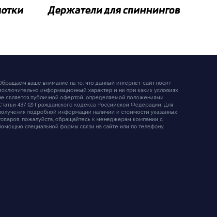
мотки
Держатели для спиннингов
Обращаем ваше внимание на то, что данный интернет-сайт носит
исключительно информационный характер и ни при каких условиях
не является публичной офертой, определяемой положениями
Статьи 437 (2) Гражданского кодекса Российской Федерации. Для
получения подробной информации наличии и стоимости указанных
товаров, пожалуйста, обращайтесь к менеджерам компании с
помощью специальной формы связи на сайте или по телефону.