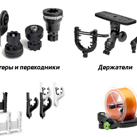
теры и переходники
Держатели