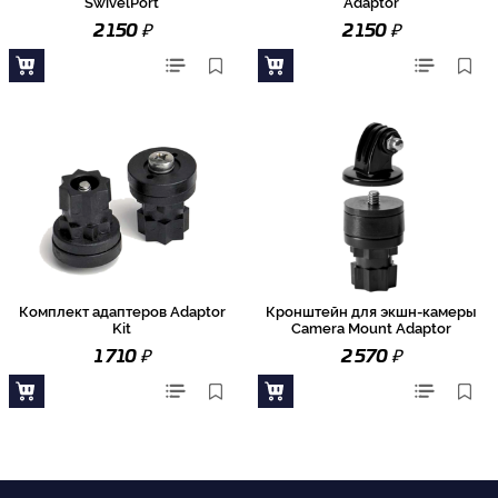
SwivelPort
Adaptor
₽
₽
2 150
2 150
Комплект адаптеров Adaptor
Кронштейн для экшн-камеры
Kit
Camera Mount Adaptor
₽
₽
1 710
2 570