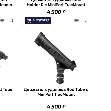
cloader
Holder R с MiniPort TracMount
₽
4 500
В корзину
d Tube
Держатель удилища Rod Tube с
MiniPort TracMount
₽
4 500