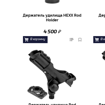
Держатель удилища HEXX Rod
Де
Holder
₽
4 500
В корзину
В 
Держатель удилища Rod
Де