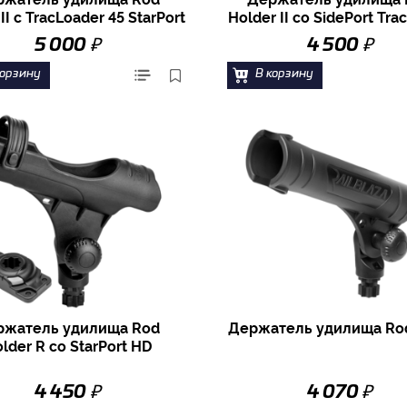
II с TracLoader 45 StarPort
Holder II со SidePort Tra
₽
₽
5 000
4 500
корзину
В корзину
ржатель удилища Rod
Держатель удилища Ro
lder R со StarPort HD
₽
₽
4 450
4 070