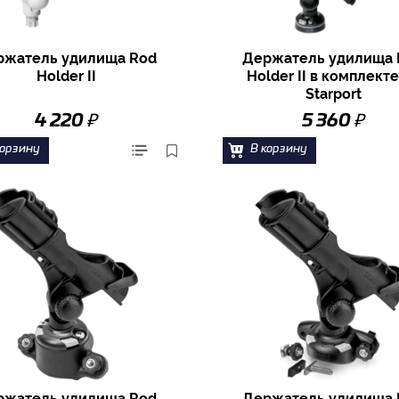
ржатель удилища Rod
Держатель удилища 
Holder II
Holder II в комплекте
Starport
₽
₽
4 220
5 360
корзину
В корзину
ржатель удилища Rod
Держатель удилища 