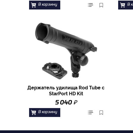
В корзину
В 
Держатель удилища Rod Tube с
StarPort HD Kit
₽
5 040
В корзину