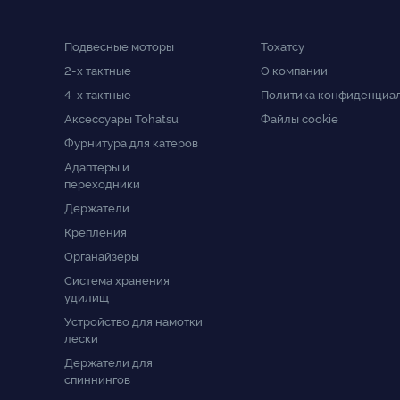
Подвесные моторы
Тохатсу
2-x тактные
О компании
4-x тактные
Политика конфиденциа
Аксессуары Tohatsu
Файлы cookie
Фурнитура для катеров
Адаптеры и
переходники
Держатели
Крепления
Органайзеры
Система хранения
удилищ
Устройство для намотки
лески
Держатели для
спиннингов