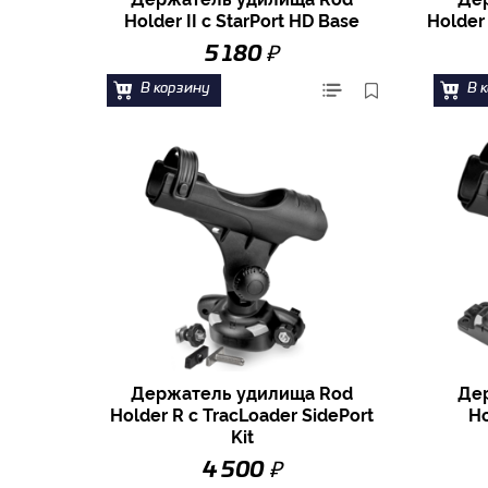
Holder II с StarPort HD Base
Holder 
₽
5 180
В корзину
В 
Держатель удилища Rod
Де
Holder R с TracLoader SidePort
Ho
Kit
₽
4 500