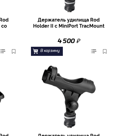
Rod
Держатель удилища Rod
 со
Holder II с MiniPort TracMount
₽
4 500
В корзину
Rod
Держатель удилища Rod