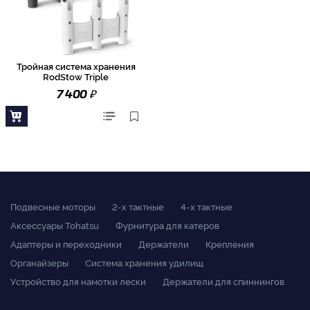
Тройная система хранения
RodStow Triple
₽
7 400
Подвесные моторы
2-x тактные
4-x тактные
Аксессуары Tohatsu
Фурнитура для катеров
Адаптеры и переходники
Держатели
Крепления
Органайзеры
Система хранения удилищ
Устройство для намотки лески
Держатели для спиннингов