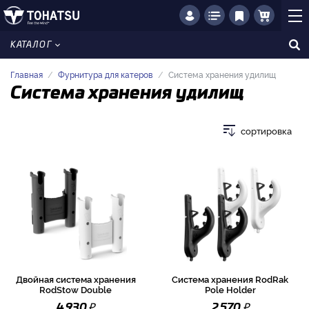
КАТАЛОГ
Главная
Фурнитура для катеров
Система хранения удилищ
Система хранения удилищ
сортировка
Двойная система хранения
Система хранения RodRak
RodStow Double
Pole Holder
₽
₽
4 930
2 570