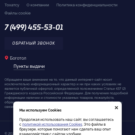
Тохатсу
О компании
Политика конфиденциальности
Файлы cookie
7 (499) 455-53-01
ОБРАТНЫЙ ЗВОНОК
Боготол
Пункты выдачи
Обращаем ваше внимание на то, что данный интернет-сайт носит
исключительно информационный характер и ни при каких условиях не
является публичной офертой, определяемой положениями Статьи 437 (2)
Гражданского кодекса Российской Федерации. Для получения подробной
информации наличии и стоимости указанных товаров, пожалуйста,
×
обращайтесь к менеджерам компании с помощью специальной формы
связи на сайте или по телефону.
Мы используем Cookies
Продолжая использовать наш сайт, вы соглашаетесь
с
политикой использования Cookies
. Это файлы в
браузере, которые помогают нам сделать ваш опыт
© 2026. Интернет-магазин лодочных моторов Tohatsu
взаимодействия с сайтом удобнее.