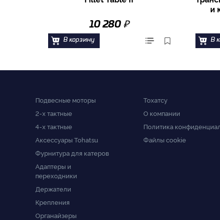
и 
₽
10 280
В корзину
В 
Подвесные моторы
Тохатсу
2-x тактные
О компании
4-x тактные
Политика конфиденциа
Аксессуары Tohatsu
Файлы cookie
Фурнитура для катеров
Адаптеры и
переходники
Держатели
Крепления
Органайзеры