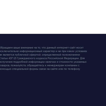
Обращаем ваше внимание на то, что данный интернет-сайт носит
исключительно информационный характер и ни при каких условиях
не является публичной офертой, определяемой положениями
Статьи 437 (2) Гражданского кодекса Российской Федерации. Для
получения подробной информации наличии и стоимости указанных
товаров, пожалуйста, обращайтесь к менеджерам компании с
помощью специальной формы связи на сайте или по телефону.