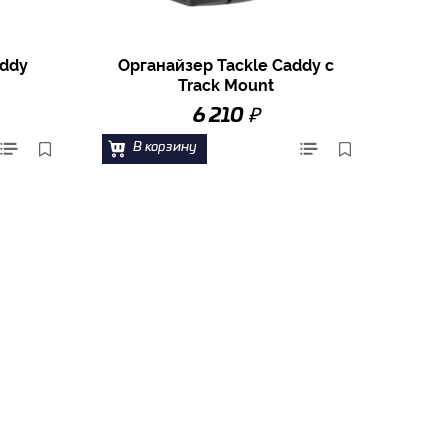
addy
Органайзер Tackle Caddy c
Track Mount
₽
6 210
В корзину