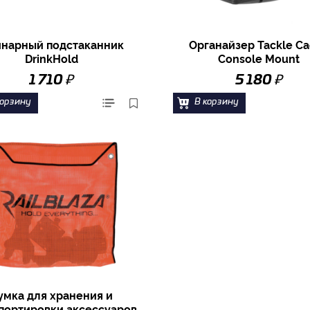
нарный подстаканник
Органайзер Tackle C
DrinkHold
Console Mount
₽
₽
1 710
5 180
корзину
В корзину
умка для хранения и
портировки аксессуаров