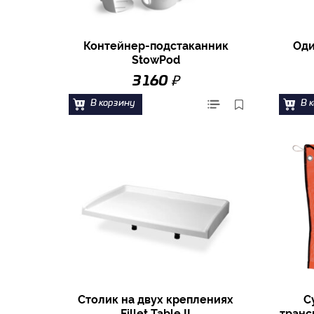
Контейнер-подстаканник
Оди
StowPod
₽
3 160
В корзину
В 
Столик на двух креплениях
С
Fillet Table II
транс