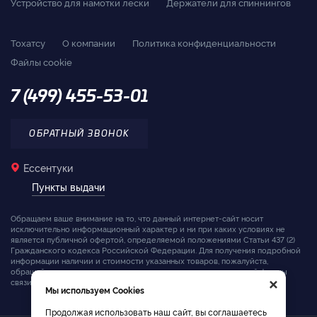
Устройство для намотки лески
Держатели для спиннингов
Тохатсу
О компании
Политика конфиденциальности
Файлы cookie
7 (499) 455-53-01
ОБРАТНЫЙ ЗВОНОК
Ессентуки
Пункты выдачи
Обращаем ваше внимание на то, что данный интернет-сайт носит
исключительно информационный характер и ни при каких условиях не
является публичной офертой, определяемой положениями Статьи 437 (2)
Гражданского кодекса Российской Федерации. Для получения подробной
информации наличии и стоимости указанных товаров, пожалуйста,
×
обращайтесь к менеджерам компании с помощью специальной формы
связи на сайте или по телефону.
Мы используем Cookies
Продолжая использовать наш сайт, вы соглашаетесь