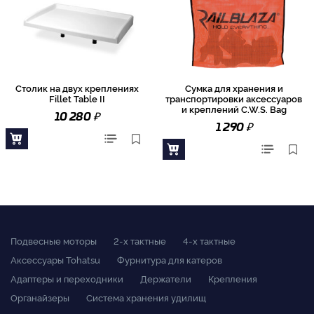
Столик на двух креплениях
Сумка для хранения и
Fillet Table II
транспортировки аксессуаров
и креплений C.W.S. Bag
₽
10 280
₽
1 290
Подвесные моторы
2-x тактные
4-x тактные
Аксессуары Tohatsu
Фурнитура для катеров
Адаптеры и переходники
Держатели
Крепления
Органайзеры
Система хранения удилищ