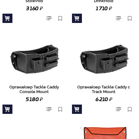
StowPod
DrinkHold
₽
₽
3 160
1 710
Органайзер Tackle Caddy
Органайзер Tackle Caddy c
Console Mount
Track Mount
₽
₽
5 180
6 210