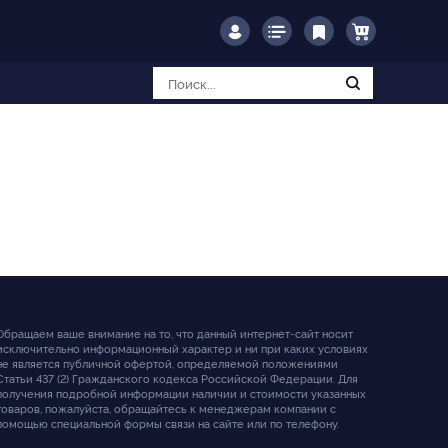
Обращаем ваше внимание на то, что данный интернет-сайт носит
исключительно информационный характер и ни при каких условиях
не является публичной офертой, определяемой положениями
Статьи 437 (2) Гражданского кодекса Российской Федерации. Для
получения подробной информации наличии и стоимости указанных
товаров, пожалуйста, обращайтесь к менеджерам компании с
помощью специальной формы связи на сайте или по телефону.