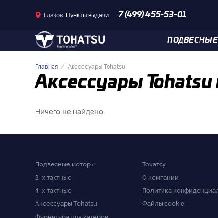
Глазов
Пункты выдачи
7 (499) 455-53-01
ПОДВЕСНЫЕ
Главная
Аксессуары Tohatsu
Аксессуары Tohatsu 
Ничего не найдено
Подвесные моторы
Тохатсу
2-x тактные
О компании
4-x тактные
Политика конфиденциа
Аксессуары Tohatsu
Файлы cookie
Фурнитура для катеров