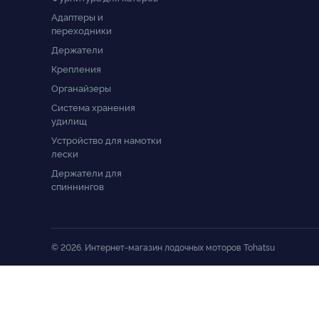
Адаптеры и
переходники
Держатели
Крепления
Органайзеры
Система хранения
удилищ
Устройство для намотки
лески
Держатели для
спиннингов
© 2026. Интернет-магазин лодочных моторов Tohatsu