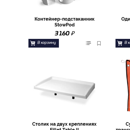
Контейнер-подстаканник
Оди
StowPod
₽
3 160
В корзину
В 
Столик на двух креплениях
С
Fillet Table II
транс