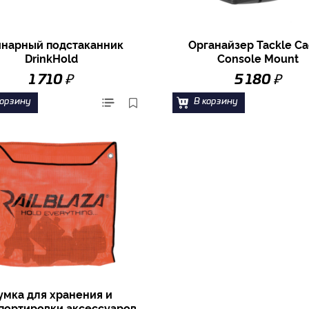
нарный подстаканник
Органайзер Tackle C
DrinkHold
Console Mount
₽
₽
1 710
5 180
корзину
В корзину
умка для хранения и
портировки аксессуаров