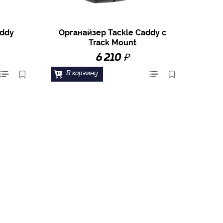
addy
Органайзер Tackle Caddy c
Track Mount
₽
6 210
В корзину