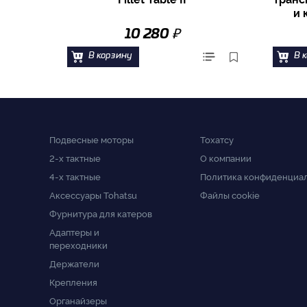
и 
₽
10 280
В корзину
В 
Подвесные моторы
Тохатсу
2-x тактные
О компании
4-x тактные
Политика конфиденциа
Аксессуары Tohatsu
Файлы cookie
Фурнитура для катеров
Адаптеры и
переходники
Держатели
Крепления
Органайзеры