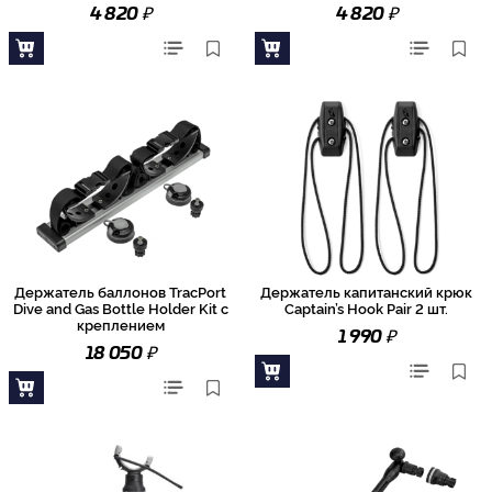
₽
₽
4 820
4 820
Держатель баллонов TracPort
Держатель капитанский крюк
Dive and Gas Bottle Holder Kit с
Captain’s Hook Pair 2 шт.
креплением
₽
1 990
₽
18 050