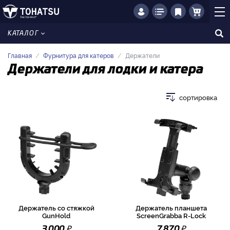
КАТАЛОГ
Главная
Фурнитура для катеров
Держатели
Держатели для лодки и катера
сортировка
Держатель со стяжкой
Держатель планшета
GunHold
ScreenGrabba R-Lock
₽
₽
3 000
7 870