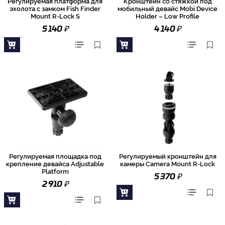
Регулируемая платформа для
Кронштейн со стяжкой под
эхолота с замком Fish Finder
мобильный девайс Mobi Device
Mount R-Lock S
Holder – Low Profile
₽
₽
5 140
4 140
Регулируемая площадка под
Регулируемый кронштейн для
крепление девайса Adjustable
камеры Camera Mount R-Lock
Platform
₽
5 370
₽
2 910