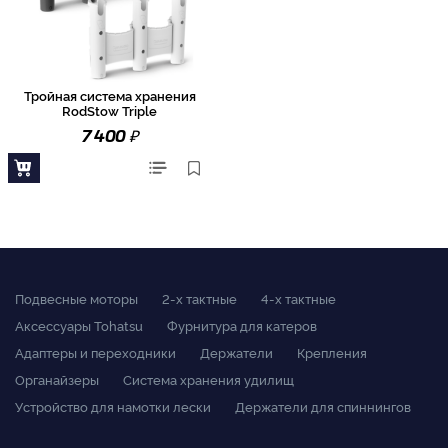
Тройная система хранения
RodStow Triple
₽
7 400
Подвесные моторы
2-x тактные
4-x тактные
Аксессуары Tohatsu
Фурнитура для катеров
Адаптеры и переходники
Держатели
Крепления
Органайзеры
Система хранения удилищ
Устройство для намотки лески
Держатели для спиннингов