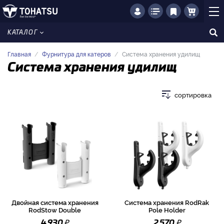
КАТАЛОГ
Главная
Фурнитура для катеров
Система хранения удилищ
Система хранения удилищ
сортировка
Двойная система хранения
Система хранения RodRak
RodStow Double
Pole Holder
₽
₽
4 930
2 570