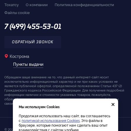
Тохатсу
О компании
Политика конфиденциальности
Файлы cookie
7 (499) 455-53-01
ОБРАТНЫЙ ЗВОНОК
Кострома
Пункты выдачи
Обращаем ваше внимание на то, что данный интернет-сайт носит
исключительно информационный характер и ни при каких условиях не
является публичной офертой, определяемой положениями Статьи 437 (2)
Гражданского кодекса Российской Федерации. Для получения подробной
информации наличии и стоимости указанных товаров, пожалуйста,
×
обращайтесь к менеджерам компании с помощью специальной формы
связи на сайте или по телефону.
Мы используем Cookies
Продолжая использовать наш сайт, вы соглашаетесь
с
политикой использования Cookies
. Это файлы в
браузере, которые помогают нам сделать ваш опыт
© 2026. Интернет-магазин лодочных моторов Tohatsu
взаимодействия с сайтом удобнее.