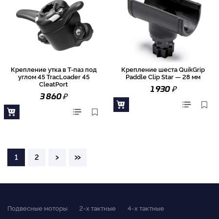
Крепление утка в Т-паз под
Крепление шеста QuikGrip
углом 45 TracLoader 45
Paddle Clip Star — 28 мм
CleatPort
₽
1 930
₽
3 860
›
»
1
2
Подвесные моторы
2-x тактные
4-x тактные