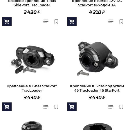
Боковое крепление Т-паз
Крепление E Series 12V DC
SidePort TracLoader
StarPort выходом 3А
₽
₽
3 430
4 210
Крепление в Т-паз StarPort
Крепление в Т-паз под углом
TracLoader
45 Tracloader 45 StarPort
₽
₽
3 430
3 430