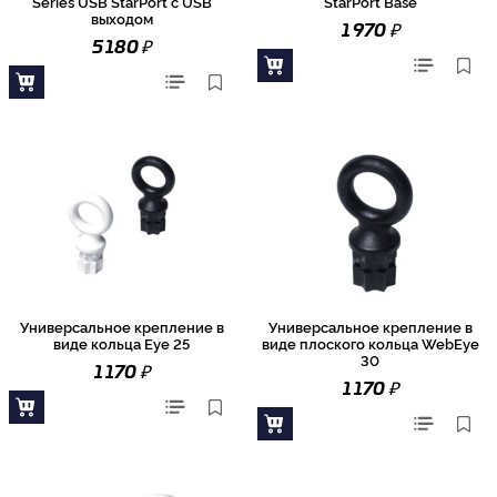
Series USB StarPort с USB
StarPort Base
выходом
₽
1 970
₽
5 180
Универсальное крепление в
Универсальное крепление в
виде кольца Eye 25
виде плоского кольца WebEye
30
₽
1 170
₽
1 170