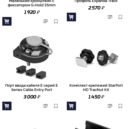
Маленький кронштейн с
Профиль Expanda Track
фиксатором G-Hold 35mm
₽
2 570
₽
1 920
Порт ввода кабеля E серий E
Комплект крепежей StarPort
Series Cable Entry Port
HD TracNut Kit
₽
₽
3 000
1 450