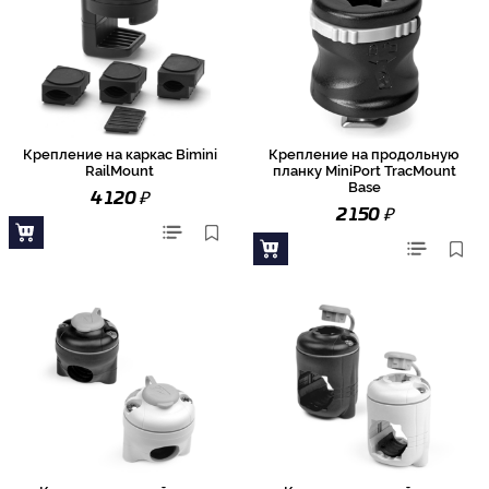
Крепление на каркас Bimini
Крепление на продольную
RailMount
планку MiniPort TracMount
Base
₽
4 120
₽
2 150