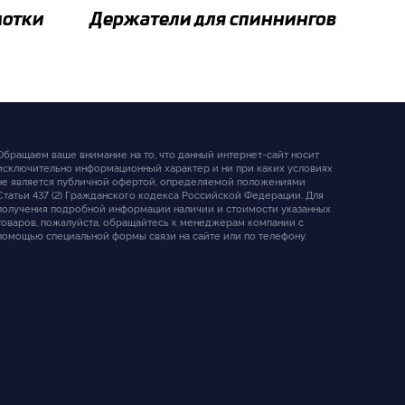
мотки
Держатели для спиннингов
Обращаем ваше внимание на то, что данный интернет-сайт носит
исключительно информационный характер и ни при каких условиях
не является публичной офертой, определяемой положениями
Статьи 437 (2) Гражданского кодекса Российской Федерации. Для
получения подробной информации наличии и стоимости указанных
товаров, пожалуйста, обращайтесь к менеджерам компании с
помощью специальной формы связи на сайте или по телефону.