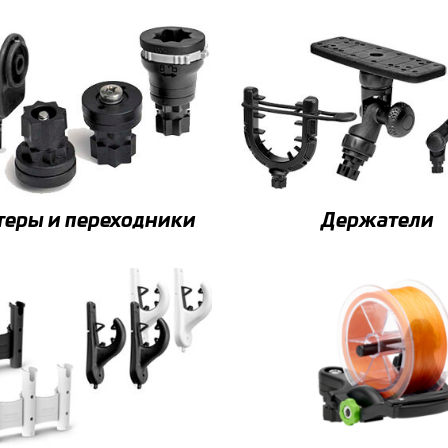
теры и переходники
Держатели