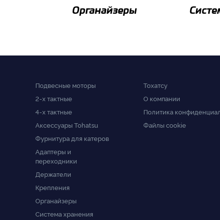
Органайзеры
Систе
Подвесные моторы
Тохатсу
2-x тактные
О компании
4-x тактные
Политика конфиденциа
Аксессуары Tohatsu
Файлы cookie
Фурнитура для катеров
Адаптеры и
переходники
Держатели
Крепления
Органайзеры
Система хранения