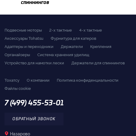
спиннингов
Подвесные моторы
2-x тактные
4-x тактные
Аксессуары Tohatsu
Фурнитура для катеров
Адаптеры и переходники
Держатели
Крепления
Органайзеры
Система хранения удилищ
Устройство для намотки лески
Держатели для спиннингов
Тохатсу
О компании
Политика конфиденциальности
Файлы cookie
7 (499) 455-53-01
ОБРАТНЫЙ ЗВОНОК
Назарово