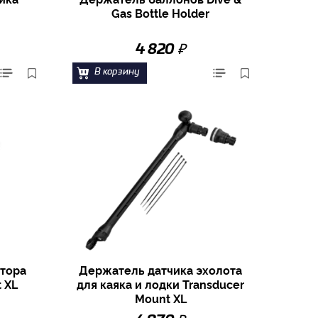
Gas Bottle Holder
₽
4 820
В корзину
тора
Держатель датчика эхолота
t XL
для каяка и лодки Transducer
Mount XL