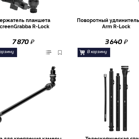
ержатель планшета
Поворотный удлинитель
creenGrabba R-Lock
Arm R-Lock
₽
₽
7 870
3 640
корзину
В корзину
а для крепления камеры
Телескопическая сто