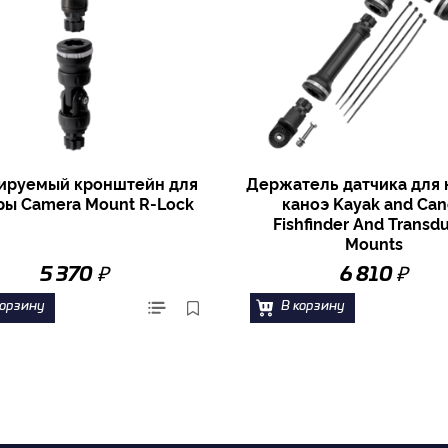
ируемый кронштейн для
Держатель датчика для 
ры Camera Mount R-Lock
каноэ Kayak and Ca
Fishfinder And Transd
Mounts
₽
₽
5 370
6 810
корзину
В корзину