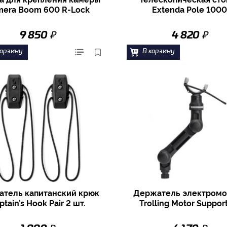
era Boom 600 R-Lock
Extenda Pole 1000
₽
₽
9 850
4 820
корзину
В корзину
тель капитанский крюк
Держатель электромо
ptain’s Hook Pair 2 шт.
Trolling Motor Suppor