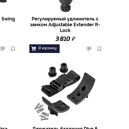
 Swing
Регулируемый удлинитель с
замком Adjustable Extender R-
Lock
₽
3 810
В корзину
йка
Держатель баллонов Dive &