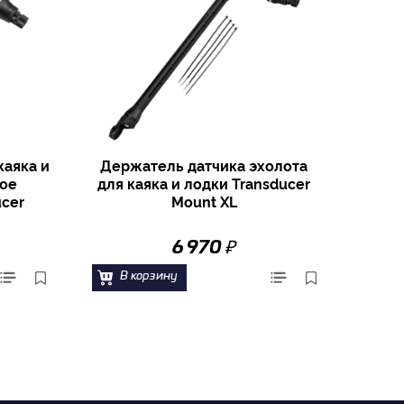
каяка и
Держатель датчика эхолота
noe
для каяка и лодки Transducer
ucer
Mount XL
₽
6 970
В корзину