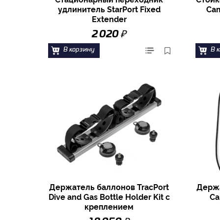
удлинитель StarPort Fixed
Cam
Extender
₽
2 020
В корзину
В 
Держатель баллонов TracPort
Держа
Dive and Gas Bottle Holder Kit с
Ca
креплением