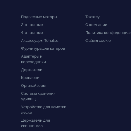
Подвесные моторы
Тохатсу
2-x тактные
О компании
4-x тактные
Политика конфиденциа
Аксессуары Tohatsu
Файлы cookie
Фурнитура для катеров
Адаптеры и
переходники
Держатели
Крепления
Органайзеры
Система хранения
удилищ
Устройство для намотки
лески
Держатели для
спиннингов