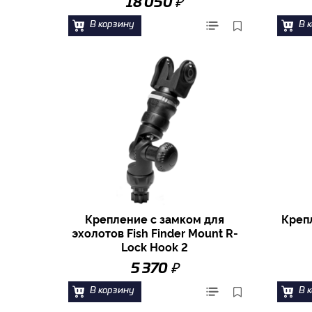
₽
18 050
В корзину
В 
Крепление с замком для
Креп
эхолотов Fish Finder Mount R-
Lock Hook 2
₽
5 370
В корзину
В 