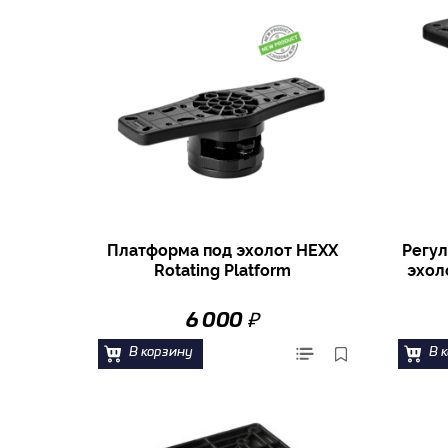
Платформа под эхолот HEXX
Регул
Rotating Platform
эхол
₽
6 000
В корзину
В 