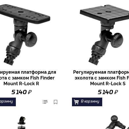
ируемая платформа для
Регулируемая платфор
ота с замком Fish Finder
эхолота с замком Fish F
Mount R-Lock R
Mount R-Lock S
₽
₽
5 140
5 140
корзину
В корзину