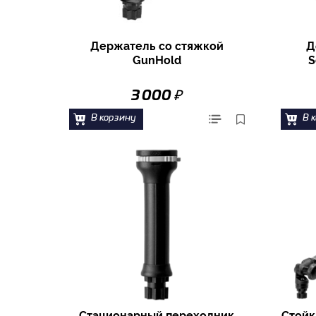
Держатель со стяжкой
Д
GunHold
S
₽
3 000
В корзину
В 
Стационарный переходник
Стойк