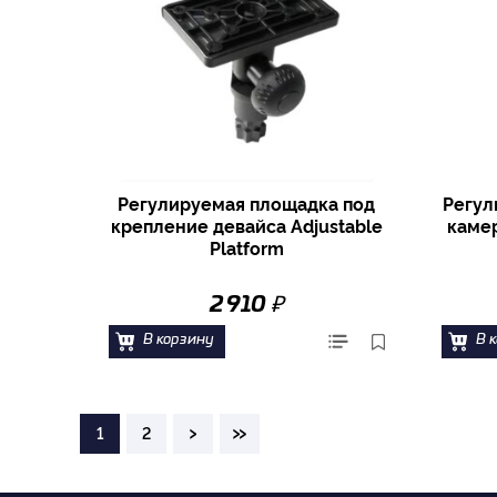
Регулируемая площадка под
Регул
крепление девайса Adjustable
каме
Platform
₽
2 910
В корзину
В 
›
»
1
2