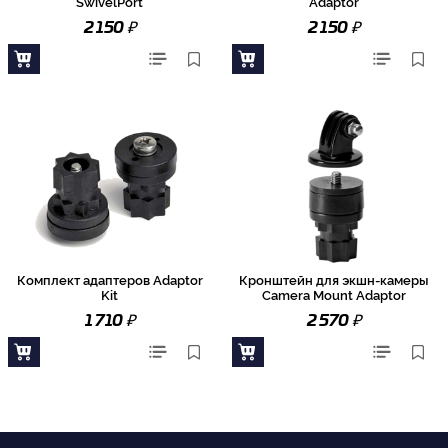
SwivelPort
Adaptor
₽
₽
2 150
2 150
Комплект адаптеров Adaptor
Кронштейн для экшн-камеры
Kit
Camera Mount Adaptor
₽
₽
1 710
2 570