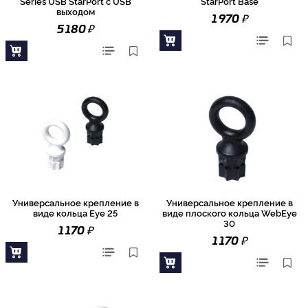
Series USB StarPort с USB
StarPort Base
выходом
₽
1 970
₽
5 180
Универсальное крепление в
Универсальное крепление в
виде кольца Eye 25
виде плоского кольца WebEye
30
₽
1 170
₽
1 170