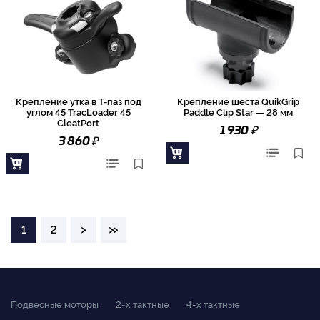
Крепление утка в Т-паз под
Крепление шеста QuikGrip
углом 45 TracLoader 45
Paddle Clip Star — 28 мм
CleatPort
₽
1 930
₽
3 860
›
»
1
2
Подвесные моторы
2-x тактные
4-x тактные