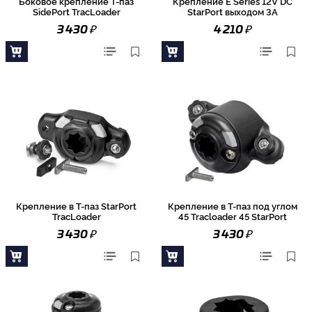
Боковое крепление Т-паз
Крепление E Series 12V DC
SidePort TracLoader
StarPort выходом 3А
₽
₽
3 430
4 210
Крепление в Т-паз StarPort
Крепление в Т-паз под углом
TracLoader
45 Tracloader 45 StarPort
₽
₽
3 430
3 430