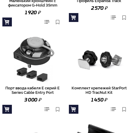
Маленький кронштейн с
Профиль Expanda Track
фиксатором G-Hold 35mm
₽
2 570
₽
1 920
Порт ввода кабеля E серий E
Комплект крепежей StarPort
Series Cable Entry Port
HD TracNut Kit
₽
₽
3 000
1 450