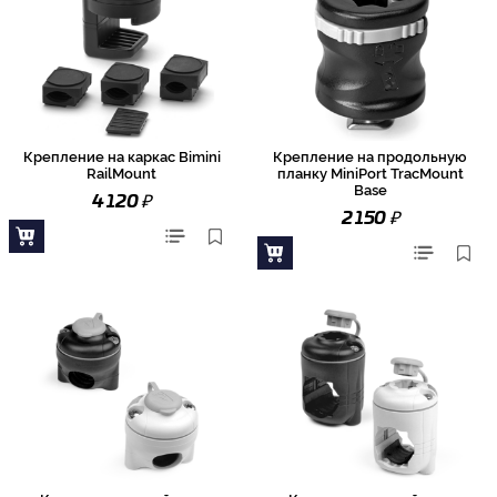
Крепление на каркас Bimini
Крепление на продольную
RailMount
планку MiniPort TracMount
Base
₽
4 120
₽
2 150