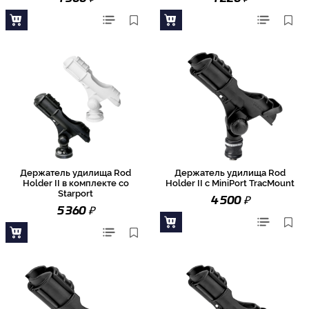
Держатель удилища Rod
Держатель удилища Rod
Holder II в комплекте со
Holder II с MiniPort TracMount
Starport
₽
4 500
₽
5 360