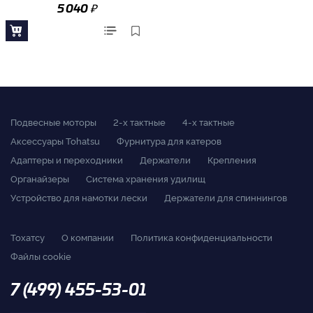
₽
5 040
Подвесные моторы
2-x тактные
4-x тактные
Аксессуары Tohatsu
Фурнитура для катеров
Адаптеры и переходники
Держатели
Крепления
Органайзеры
Система хранения удилищ
Устройство для намотки лески
Держатели для спиннингов
Тохатсу
О компании
Политика конфиденциальности
Файлы cookie
7 (499) 455-53-01