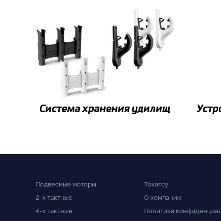
Система хранения удилищ
Устр
Подвесные моторы
Тохатсу
2-x тактные
О компании
4-x тактные
Политика конфиденциа