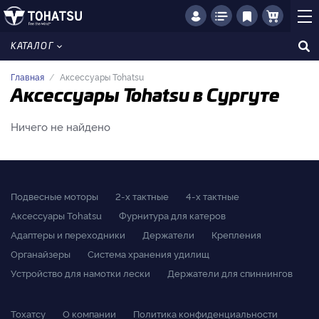
КАТАЛОГ
Главная
Аксессуары Tohatsu
Аксессуары Tohatsu в Сургуте
Ничего не найдено
Подвесные моторы
2-x тактные
4-x тактные
Аксессуары Tohatsu
Фурнитура для катеров
Адаптеры и переходники
Держатели
Крепления
Органайзеры
Система хранения удилищ
Устройство для намотки лески
Держатели для спиннингов
Тохатсу
О компании
Политика конфиденциальности