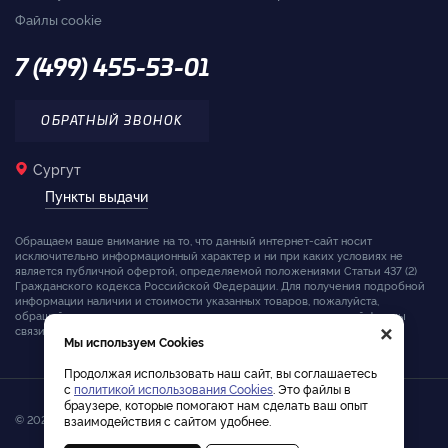
Файлы cookie
7 (499) 455-53-01
ОБРАТНЫЙ ЗВОНОК
Сургут
Пункты выдачи
Обращаем ваше внимание на то, что данный интернет-сайт носит
исключительно информационный характер и ни при каких условиях не
является публичной офертой, определяемой положениями Статьи 437 (2)
Гражданского кодекса Российской Федерации. Для получения подробной
информации наличии и стоимости указанных товаров, пожалуйста,
обращайтесь к менеджерам компании с помощью специальной формы
×
связи на сайте или по телефону.
Мы используем Cookies
Продолжая использовать наш сайт, вы соглашаетесь
с
политикой использования Cookies
. Это файлы в
браузере, которые помогают нам сделать ваш опыт
© 2026. Интернет-магазин лодочных моторов Tohatsu
взаимодействия с сайтом удобнее.