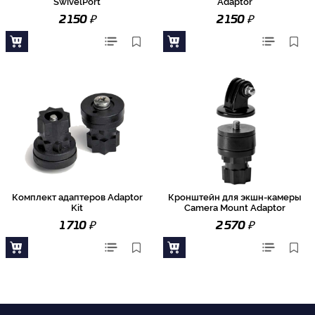
SwivelPort
Adaptor
₽
₽
2 150
2 150
Комплект адаптеров Adaptor
Кронштейн для экшн-камеры
Kit
Camera Mount Adaptor
₽
₽
1 710
2 570