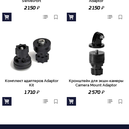
SwivelPort
Adaptor
₽
₽
2 150
2 150
Комплект адаптеров Adaptor
Кронштейн для экшн-камеры
Kit
Camera Mount Adaptor
₽
₽
1 710
2 570