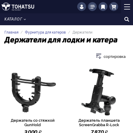
КАТАЛОГ
Главная
Фурнитура для катеров
Держатели
Держатели для лодки и катера
сортировка
Держатель со стяжкой
Держатель планшета
GunHold
ScreenGrabba R-Lock
₽
₽
3 000
7 870