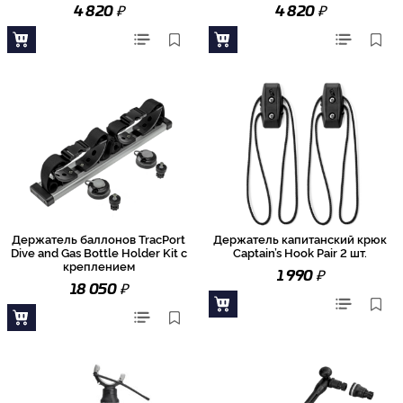
₽
₽
4 820
4 820
Держатель баллонов TracPort
Держатель капитанский крюк
Dive and Gas Bottle Holder Kit с
Captain’s Hook Pair 2 шт.
креплением
₽
1 990
₽
18 050