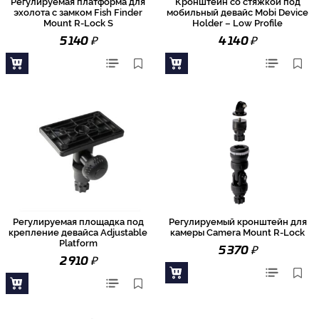
Регулируемая платформа для
Кронштейн со стяжкой под
эхолота с замком Fish Finder
мобильный девайс Mobi Device
Mount R-Lock S
Holder – Low Profile
₽
₽
5 140
4 140
Регулируемая площадка под
Регулируемый кронштейн для
крепление девайса Adjustable
камеры Camera Mount R-Lock
Platform
₽
5 370
₽
2 910