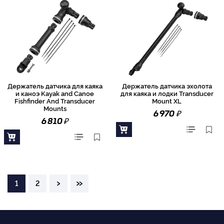
Держатель датчика для каяка
Держатель датчика эхолота
и каноэ Kayak and Canoe
для каяка и лодки Transducer
Fishfinder And Transducer
Mount XL
Mounts
₽
6 970
₽
6 810
›
»
1
2