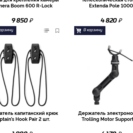
era Boom 600 R-Lock
Extenda Pole 1000
₽
₽
9 850
4 820
корзину
В корзину
тель капитанский крюк
Держатель электромо
ptain’s Hook Pair 2 шт.
Trolling Motor Suppor