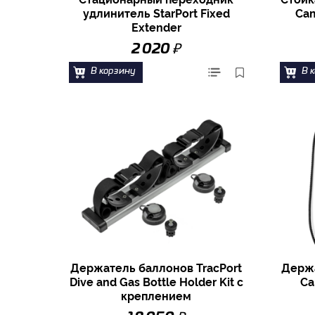
удлинитель StarPort Fixed
Cam
Extender
₽
2 020
В корзину
В 
Держатель баллонов TracPort
Держа
Dive and Gas Bottle Holder Kit с
Ca
креплением