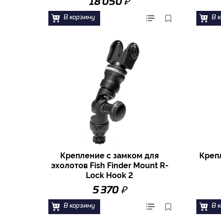
₽
18 050
В корзину
В 
Крепление с замком для
Креп
эхолотов Fish Finder Mount R-
Lock Hook 2
₽
5 370
В корзину
В 