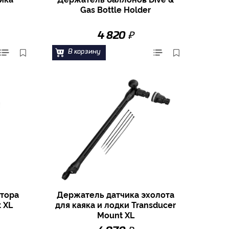
Gas Bottle Holder
₽
4 820
В корзину
тора
Держатель датчика эхолота
t XL
для каяка и лодки Transducer
Mount XL