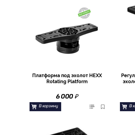
Платформа под эхолот HEXX
Регул
Rotating Platform
эхол
₽
6 000
В корзину
В 