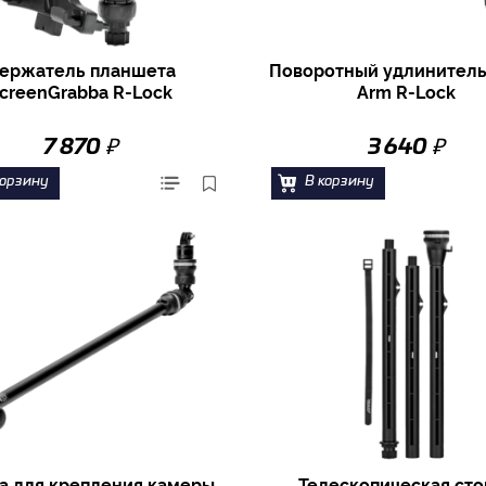
ержатель планшета
Поворотный удлинитель
creenGrabba R-Lock
Arm R-Lock
₽
₽
7 870
3 640
корзину
В корзину
а для крепления камеры
Телескопическая сто