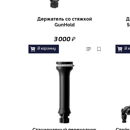
Держатель со стяжкой
Д
GunHold
S
₽
3 000
В корзину
В 
Стационарный переходник
Стойк