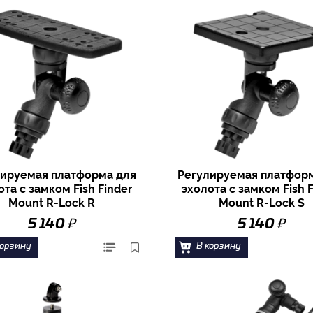
ируемая платформа для
Регулируемая платфор
ота с замком Fish Finder
эхолота с замком Fish F
Mount R-Lock R
Mount R-Lock S
₽
₽
5 140
5 140
корзину
В корзину