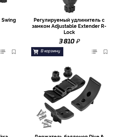
 Swing
Регулируемый удлинитель с
замком Adjustable Extender R-
Lock
₽
3 810
В корзину
йка
Держатель баллонов Dive &