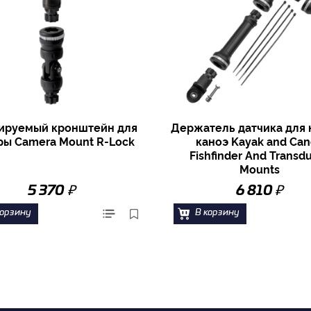
ируемый кронштейн для
Держатель датчика для 
ры Camera Mount R-Lock
каноэ Kayak and Ca
Fishfinder And Transd
Mounts
₽
₽
5 370
6 810
корзину
В корзину