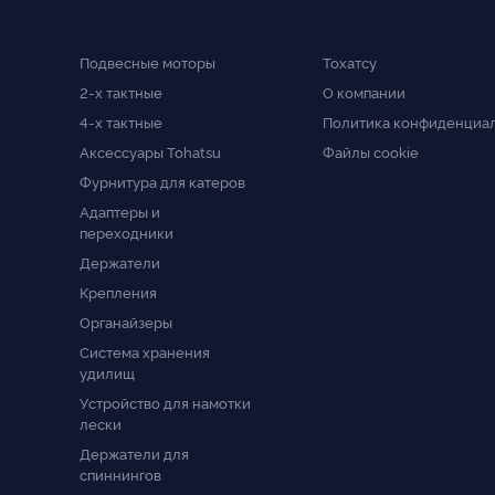
Подвесные моторы
Тохатсу
2-x тактные
О компании
4-x тактные
Политика конфиденциа
Аксессуары Tohatsu
Файлы cookie
Фурнитура для катеров
Адаптеры и
переходники
Держатели
Крепления
Органайзеры
Система хранения
удилищ
Устройство для намотки
лески
Держатели для
спиннингов