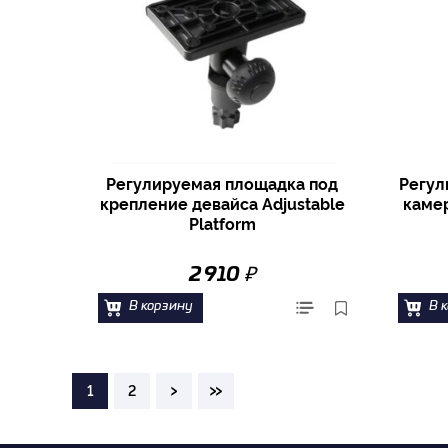
Регулируемая площадка под
Регул
крепление девайса Adjustable
каме
Platform
₽
2 910
В корзину
В 
›
»
1
2