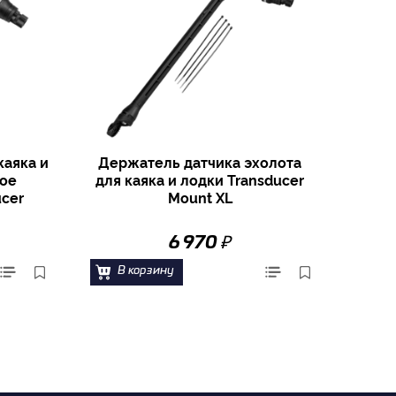
каяка и
Держатель датчика эхолота
noe
для каяка и лодки Transducer
ucer
Mount XL
₽
6 970
В корзину