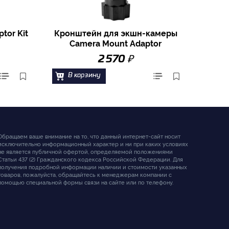
tor Kit
Кронштейн для экшн-камеры
Camera Mount Adaptor
₽
2 570
В корзину
Обращаем ваше внимание на то, что данный интернет-сайт носит
исключительно информационный характер и ни при каких условиях
не является публичной офертой, определяемой положениями
Статьи 437 (2) Гражданского кодекса Российской Федерации. Для
получения подробной информации наличии и стоимости указанных
товаров, пожалуйста, обращайтесь к менеджерам компании с
помощью специальной формы связи на сайте или по телефону.