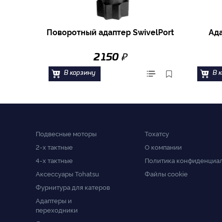
Поворотный адаптер SwivelPort
Ад
₽
2 150
В корзину
В 
Подвесные моторы
Тохатсу
2-x тактные
О компании
4-x тактные
Политика конфиденциа
Аксессуары Tohatsu
Файлы cookie
Фурнитура для катеров
Адаптеры и
переходники