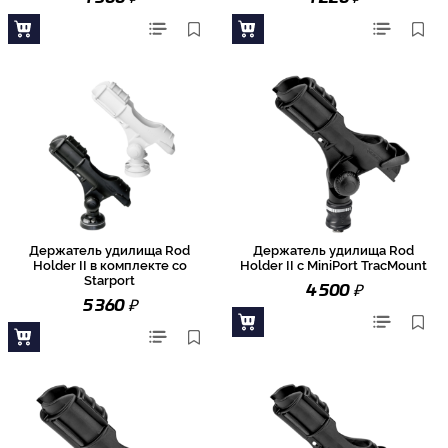
Держатель удилища Rod
Держатель удилища Rod
Holder II в комплекте со
Holder II с MiniPort TracMount
Starport
₽
4 500
₽
5 360