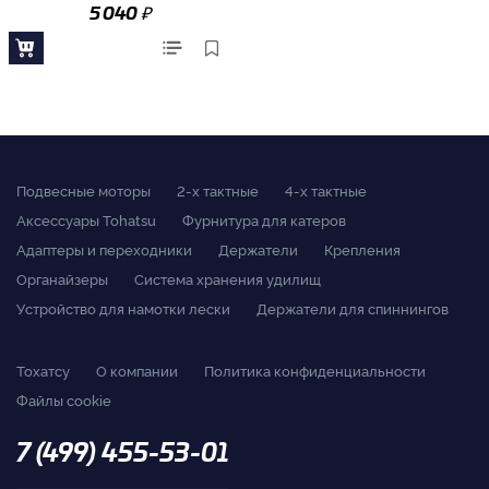
₽
5 040
Подвесные моторы
2-x тактные
4-x тактные
Аксессуары Tohatsu
Фурнитура для катеров
Адаптеры и переходники
Держатели
Крепления
Органайзеры
Система хранения удилищ
Устройство для намотки лески
Держатели для спиннингов
Тохатсу
О компании
Политика конфиденциальности
Файлы cookie
7 (499) 455-53-01