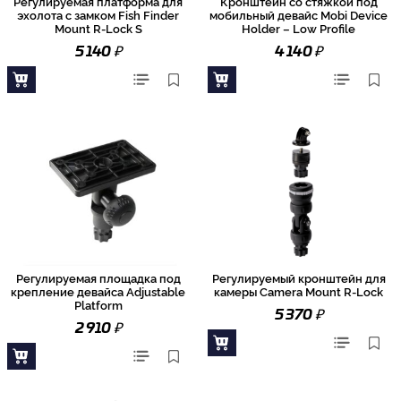
Регулируемая платформа для
Кронштейн со стяжкой под
эхолота с замком Fish Finder
мобильный девайс Mobi Device
Mount R-Lock S
Holder – Low Profile
₽
₽
5 140
4 140
Регулируемая площадка под
Регулируемый кронштейн для
крепление девайса Adjustable
камеры Camera Mount R-Lock
Platform
₽
5 370
₽
2 910