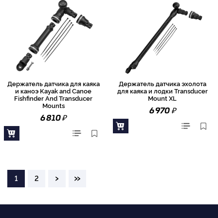
Держатель датчика для каяка
Держатель датчика эхолота
и каноэ Kayak and Canoe
для каяка и лодки Transducer
Fishfinder And Transducer
Mount XL
Mounts
₽
6 970
₽
6 810
›
»
1
2