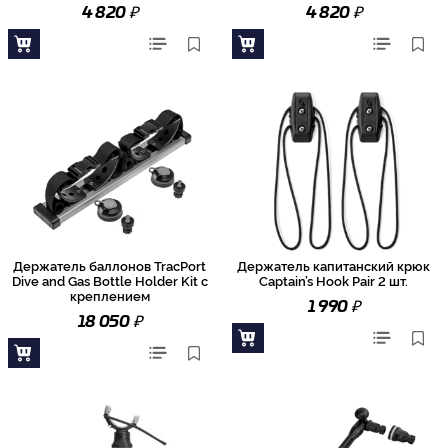
₽
₽
4 820
4 820
Держатель баллонов TracPort
Держатель капитанский крюк
Dive and Gas Bottle Holder Kit с
Captain’s Hook Pair 2 шт.
креплением
₽
1 990
₽
18 050