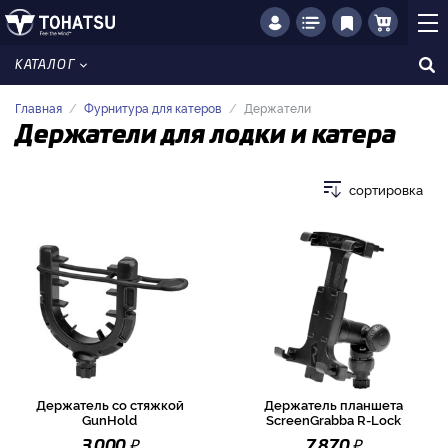
КАТАЛОГ
Главная
Фурнитура для катеров
Держатели
Держатели для лодки и катера
сортировка
Держатель со стяжкой
Держатель планшета
GunHold
ScreenGrabba R-Lock
₽
₽
3 000
7 870