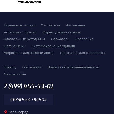
спиннингов
Подвесные моторы
2-x тактные
4-x тактные
Аксессуары Tohatsu
Фурнитура для катеров
Адаптеры и переходники
Держатели
Крепления
Органайзеры
Система хранения удилищ
Устройство для намотки лески
Держатели для спиннингов
Тохатсу
О компании
Политика конфиденциальности
Файлы cookie
7 (499) 455-53-01
ОБРАТНЫЙ ЗВОНОК
Зеленоград