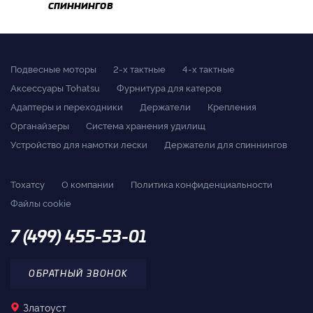
спиннингов
Подвесные моторы
2-x тактные
4-x тактные
Аксессуары Tohatsu
Фурнитура для катеров
Адаптеры и переходники
Держатели
Крепления
Органайзеры
Система хранения удилищ
Устройство для намотки лески
Держатели для спиннингов
Тохатсу
О компании
Политика конфиденциальности
Файлы cookie
7 (499) 455-53-01
ОБРАТНЫЙ ЗВОНОК
Златоуст