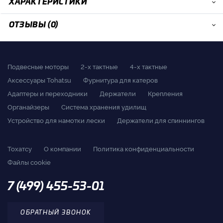
ХАРАКТЕРИСТИКИ
ОТЗЫВЫ (0)
Подвесные моторы
2-x тактные
4-x тактные
Аксессуары Tohatsu
Фурнитура для катеров
Адаптеры и переходники
Держатели
Крепления
Органайзеры
Система хранения удилищ
Устройство для намотки лески
Держатели для спиннингов
Тохатсу
О компании
Политика конфиденциальности
Файлы cookie
7 (499) 455-53-01
ОБРАТНЫЙ ЗВОНОК