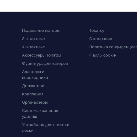
Подвесные моторы
Тохатсу
2-x тактные
О компании
4-x тактные
Политика конфиденциа
Аксессуары Tohatsu
Файлы cookie
Фурнитура для катеров
Адаптеры и
переходники
Держатели
Крепления
Органайзеры
Система хранения
удилищ
Устройство для намотки
лески