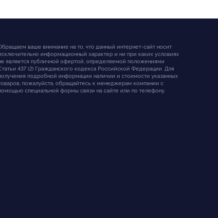
Обращаем ваше внимание на то, что данный интернет-сайт носит
исключительно информационный характер и ни при каких условиях
не является публичной офертой, определяемой положениями
Статьи 437 (2) Гражданского кодекса Российской Федерации. Для
получения подробной информации наличии и стоимости указанных
товаров, пожалуйста, обращайтесь к менеджерам компании с
помощью специальной формы связи на сайте или по телефону.