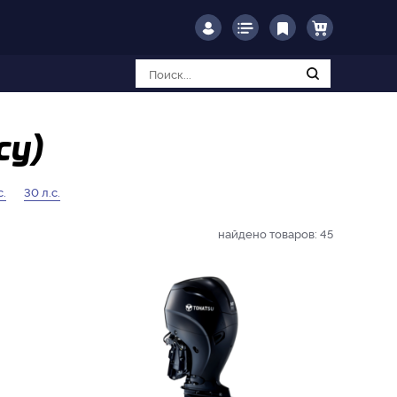
су)
с.
30 л.с.
найдено товаров:
45