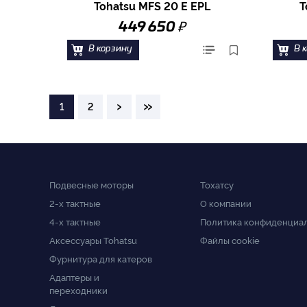
Tohatsu MFS 20 E EPL
T
₽
449 650
В корзину
В 
›
»
1
2
Подвесные моторы
Тохатсу
2-x тактные
О компании
4-x тактные
Политика конфиденциа
Аксессуары Tohatsu
Файлы cookie
Фурнитура для катеров
Адаптеры и
переходники