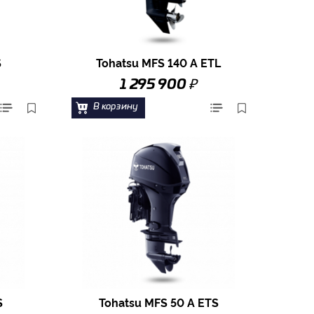
S
Tohatsu MFS 140 A ETL
₽
1 295 900
В корзину
S
Tohatsu MFS 50 A ETS