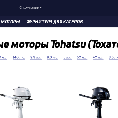
О компании
 МОТОРЫ
ФУРНИТУРА ДЛЯ КАТЕРОВ
е моторы Tohatsu (Тохат
 л.с.
140 л.с.
9.9 л.с.
9.8 л.с.
5 л.с.
50 л.с.
40 л.с.
3.5 л.