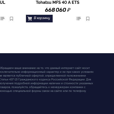
TUL
Tohatsu MFS 40 A ETS
₽
668 060
В корзину
Обращаем ваше внимание на то, что данный интернет-сайт носит
исключительно информационный характер и ни при каких условиях
не является публичной офертой, определяемой положениями
Статьи 437 (2) Гражданского кодекса Российской Федерации. Для
получения подробной информации наличии и стоимости указанных
товаров, пожалуйста, обращайтесь к менеджерам компании с
помощью специальной формы связи на сайте или по телефону.