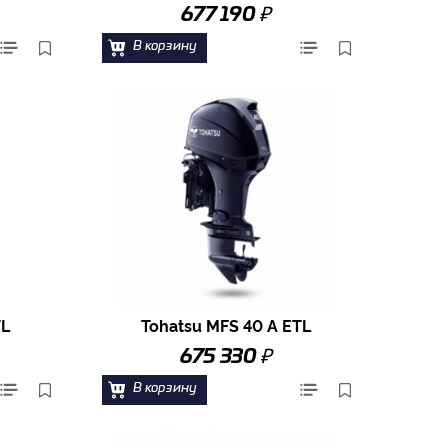
₽
677 190
В корзину
TL
Tohatsu MFS 40 A ETL
₽
675 330
В корзину