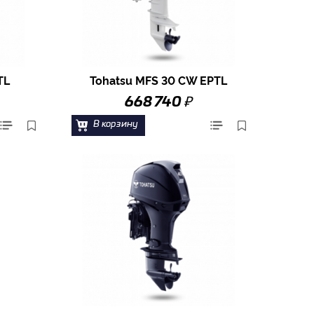
TL
Tohatsu MFS 30 CW EPTL
₽
668 740
В корзину