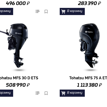
₽
₽
496 000
283 390
корзину
В корзину
ohatsu MFS 30 D ETS
Tohatsu MFS 75 A E
₽
₽
508 990
1 113 380
корзину
В корзину