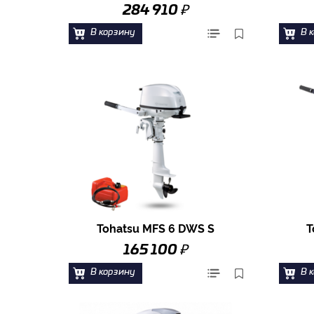
₽
284 910
В корзину
В 
Tohatsu MFS 6 DWS S
T
₽
165 100
В корзину
В 