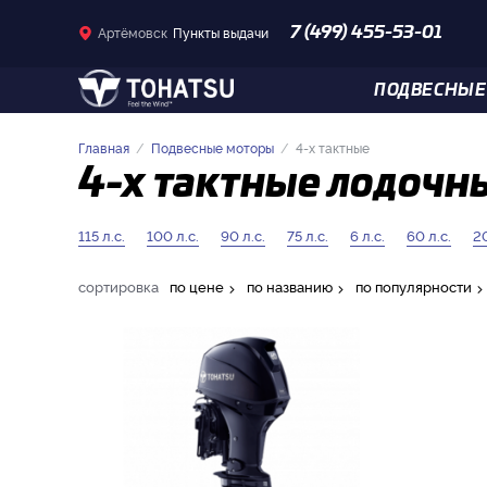
Артёмовск
Пункты выдачи
7 (499) 455-53-01
ПОДВЕСНЫЕ
Главная
Подвесные моторы
4-x тактные
4-x тактные лодочны
115 л.с.
100 л.с.
90 л.с.
75 л.с.
6 л.с.
60 л.с.
20
сортировка
по цене
по названию
по популярности