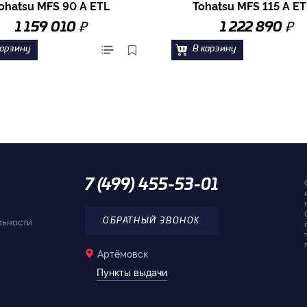
ohatsu MFS 90 A ETL
Tohatsu MFS 115 A E
₽
₽
1 159 010
1 222 890
корзину
В корзину
7 (499) 455-53-01
льности
ОБРАТНЫЙ ЗВОНОК
Артёмовск
Пункты выдачи