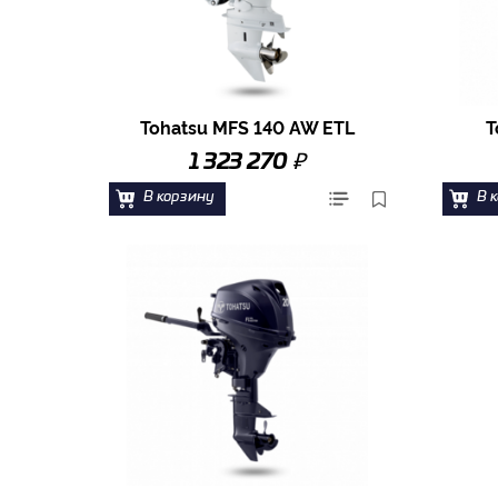
Tohatsu MFS 140 AW ETL
T
₽
1 323 270
В корзину
В 