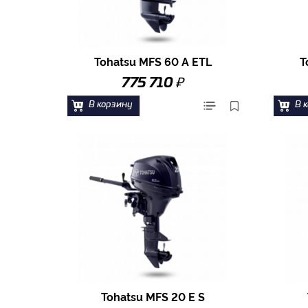
Tohatsu MFS 60 A ETL
T
₽
775 710
В корзину
В 
Tohatsu MFS 20 E S