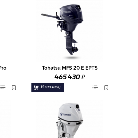
Pro
Tohatsu MFS 20 E EPTS
₽
465 430
В корзину