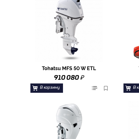
Tohatsu MFS 50 W ETL
₽
910 080
В корзину
В 