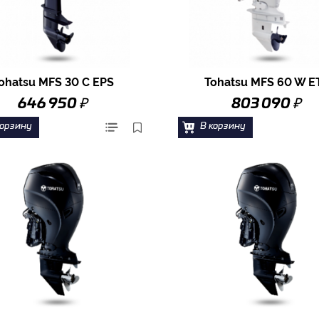
ohatsu MFS 30 C EPS
Tohatsu MFS 60 W E
₽
₽
646 950
803 090
корзину
В корзину