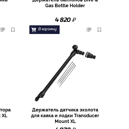
Gas Bottle Holder
₽
4 820
В корзину
тора
Держатель датчика эхолота
t XL
для каяка и лодки Transducer
Mount XL