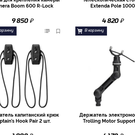
era Boom 600 R-Lock
Extenda Pole 1000
₽
₽
9 850
4 820
корзину
В корзину
тель капитанский крюк
Держатель электромо
ptain’s Hook Pair 2 шт.
Trolling Motor Suppor