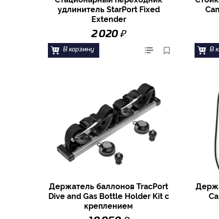
удлинитель StarPort Fixed
Cam
Extender
₽
2 020
В корзину
В 
Держатель баллонов TracPort
Держа
Dive and Gas Bottle Holder Kit с
Ca
креплением