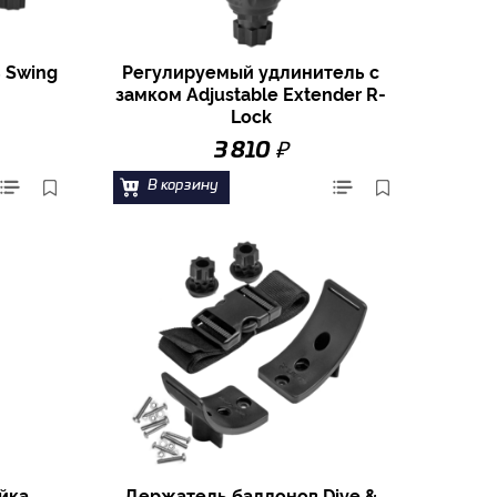
 Swing
Регулируемый удлинитель с
замком Adjustable Extender R-
Lock
₽
3 810
В корзину
йка
Держатель баллонов Dive &