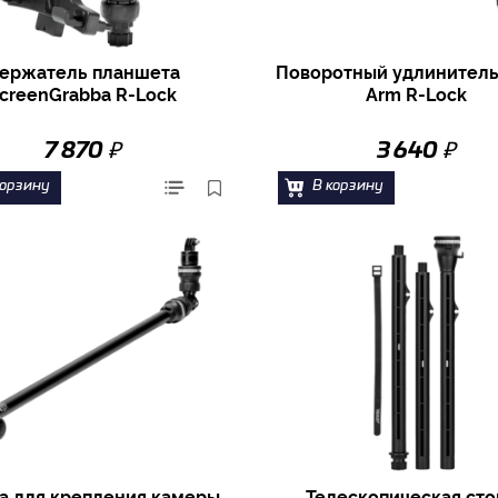
ержатель планшета
Поворотный удлинитель
creenGrabba R-Lock
Arm R-Lock
₽
₽
7 870
3 640
корзину
В корзину
а для крепления камеры
Телескопическая сто