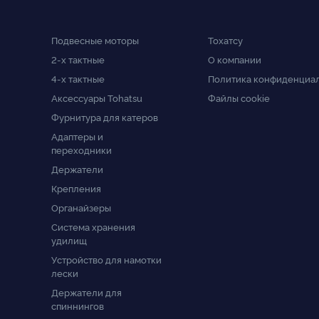
Подвесные моторы
Тохатсу
2-x тактные
О компании
4-x тактные
Политика конфиденциа
Аксессуары Tohatsu
Файлы cookie
Фурнитура для катеров
Адаптеры и
переходники
Держатели
Крепления
Органайзеры
Система хранения
удилищ
Устройство для намотки
лески
Держатели для
спиннингов