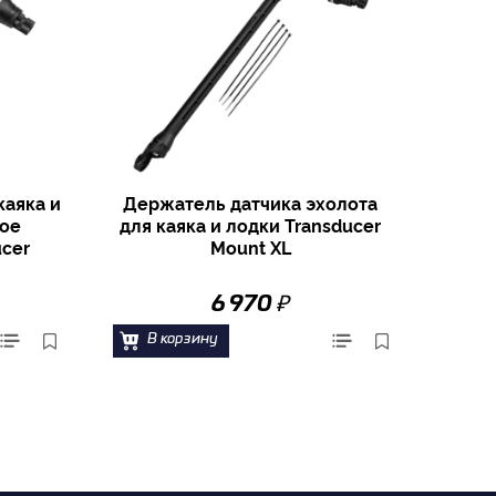
каяка и
Держатель датчика эхолота
noe
для каяка и лодки Transducer
ucer
Mount XL
₽
6 970
В корзину