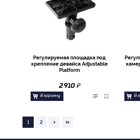
Регулируемая площадка под
Регул
крепление девайса Adjustable
каме
Platform
₽
2 910
В корзину
В 
›
»
1
2