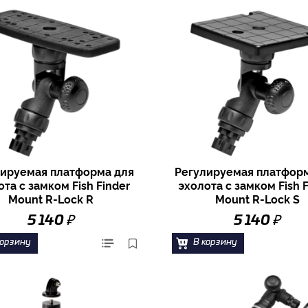
ируемая платформа для
Регулируемая платфор
ота с замком Fish Finder
эхолота с замком Fish F
Mount R-Lock R
Mount R-Lock S
₽
₽
5 140
5 140
корзину
В корзину