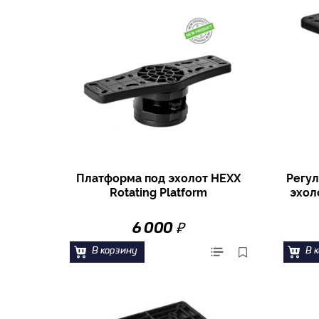
Платформа под эхолот HEXX
Регул
Rotating Platform
эхол
₽
6 000
В корзину
В 