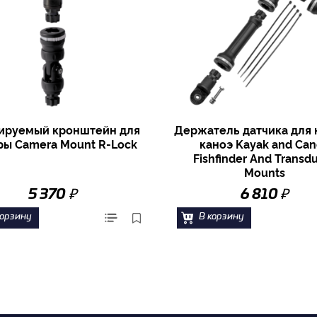
ируемый кронштейн для
Держатель датчика для 
ры Camera Mount R-Lock
каноэ Kayak and Ca
Fishfinder And Transd
Mounts
₽
₽
5 370
6 810
корзину
В корзину