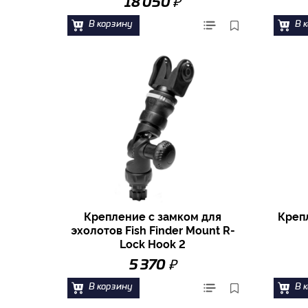
₽
18 050
В корзину
В 
Крепление с замком для
Креп
эхолотов Fish Finder Mount R-
Lock Hook 2
₽
5 370
В корзину
В 