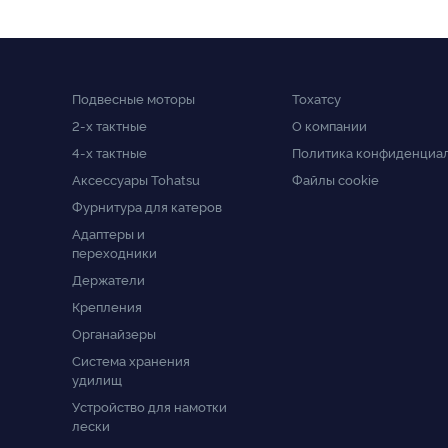
Подвесные моторы
Тохатсу
2-x тактные
О компании
4-x тактные
Политика конфиденциа
Аксессуары Tohatsu
Файлы cookie
Фурнитура для катеров
Адаптеры и
переходники
Держатели
Крепления
Органайзеры
Система хранения
удилищ
Устройство для намотки
лески