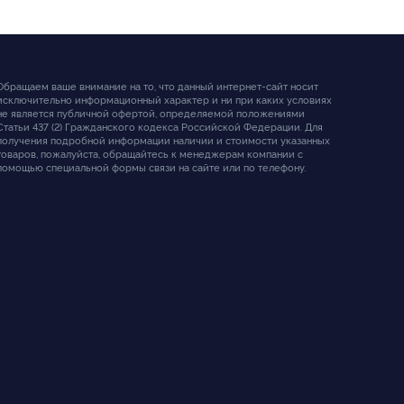
Обращаем ваше внимание на то, что данный интернет-сайт носит
исключительно информационный характер и ни при каких условиях
не является публичной офертой, определяемой положениями
Статьи 437 (2) Гражданского кодекса Российской Федерации. Для
получения подробной информации наличии и стоимости указанных
товаров, пожалуйста, обращайтесь к менеджерам компании с
помощью специальной формы связи на сайте или по телефону.