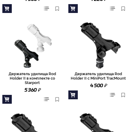
Держатель удилища Rod
Держатель удилища Rod
Holder II в комплекте со
Holder II с MiniPort TracMount
Starport
₽
4 500
₽
5 360