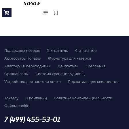
₽
5 040
Подвесные моторы
2-x тактные
4-x тактные
Аксессуары Tohatsu
Фурнитура для катеров
Адаптеры и переходники
Держатели
Крепления
Органайзеры
Система хранения удилищ
Устройство для намотки лески
Держатели для спиннингов
Тохатсу
О компании
Политика конфиденциальности
Файлы cookie
7 (499) 455-53-01