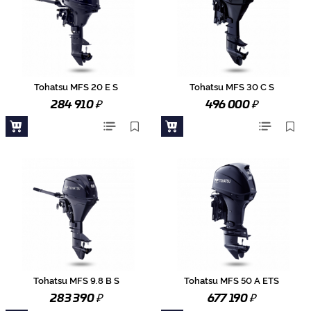
Tohatsu MFS 20 E S
Tohatsu MFS 30 C S
₽
₽
284 910
496 000
Tohatsu MFS 9.8 B S
Tohatsu MFS 50 A ETS
₽
₽
283 390
677 190