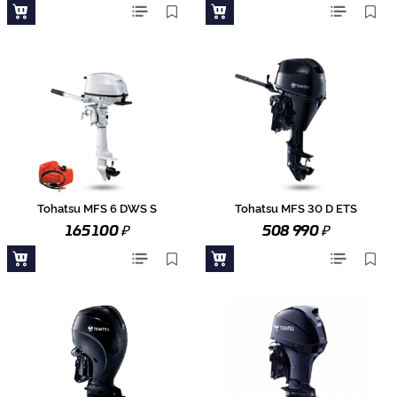
Tohatsu MFS 6 DWS S
Tohatsu MFS 30 D ETS
₽
₽
165 100
508 990