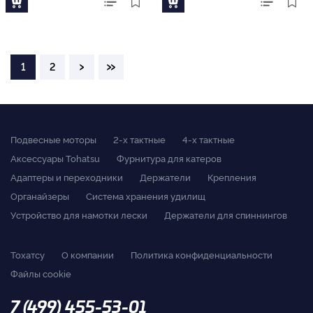
›
»
1
2
Подвесные моторы
2-x тактные
4-x тактные
Аксессуары Tohatsu
Фурнитура для катеров
Адаптеры и переходники
Держатели
Крепления
Органайзеры
Система хранения удилищ
Устройство для намотки лески
Держатели для спиннингов
Тохатсу
О компании
Политика конфиденциальности
Файлы cookie
7 (499) 455-53-01