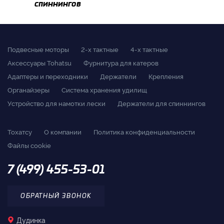
спиннингов
Подвесные моторы
2-x тактные
4-x тактные
Аксессуары Tohatsu
Фурнитура для катеров
Адаптеры и переходники
Держатели
Крепления
Органайзеры
Система хранения удилищ
Устройство для намотки лески
Держатели для спиннингов
Тохатсу
О компании
Политика конфиденциальности
Файлы cookie
7 (499) 455-53-01
ОБРАТНЫЙ ЗВОНОК
Дудинка