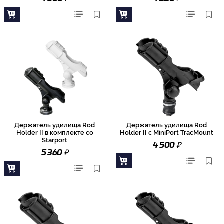
Держатель удилища Rod
Держатель удилища Rod
Holder II в комплекте со
Holder II с MiniPort TracMount
Starport
₽
4 500
₽
5 360