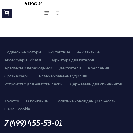
₽
5 040
Подвесные моторы
2-x тактные
4-x тактные
Аксессуары Tohatsu
Фурнитура для катеров
Адаптеры и переходники
Держатели
Крепления
Органайзеры
Система хранения удилищ
Устройство для намотки лески
Держатели для спиннингов
Тохатсу
О компании
Политика конфиденциальности
Файлы cookie
7 (499) 455-53-01