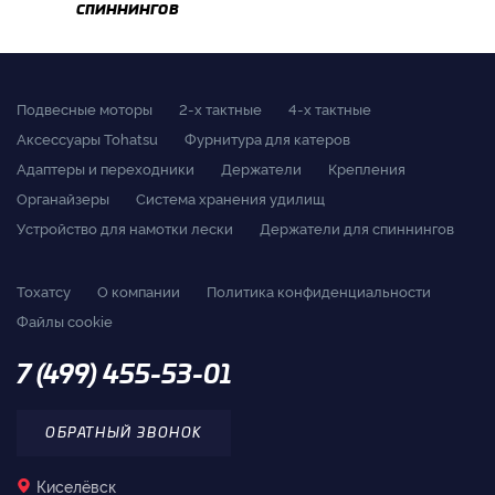
спиннингов
Подвесные моторы
2-x тактные
4-x тактные
Аксессуары Tohatsu
Фурнитура для катеров
Адаптеры и переходники
Держатели
Крепления
Органайзеры
Система хранения удилищ
Устройство для намотки лески
Держатели для спиннингов
Тохатсу
О компании
Политика конфиденциальности
Файлы cookie
7 (499) 455-53-01
ОБРАТНЫЙ ЗВОНОК
Киселёвск