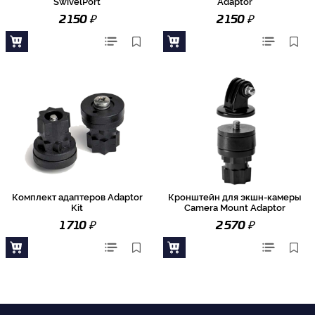
SwivelPort
Adaptor
₽
₽
2 150
2 150
Комплект адаптеров Adaptor
Кронштейн для экшн-камеры
Kit
Camera Mount Adaptor
₽
₽
1 710
2 570