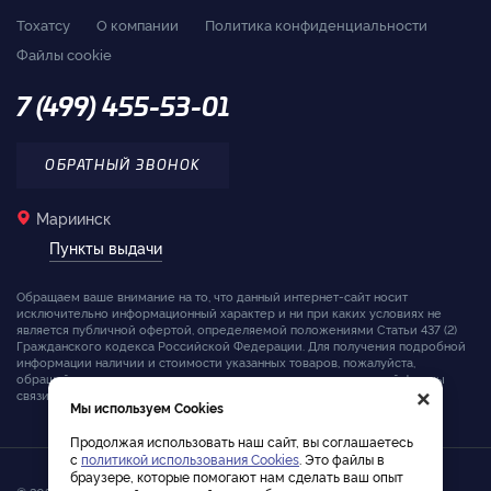
Тохатсу
О компании
Политика конфиденциальности
Файлы cookie
7 (499) 455-53-01
ОБРАТНЫЙ ЗВОНОК
Мариинск
Пункты выдачи
Обращаем ваше внимание на то, что данный интернет-сайт носит
исключительно информационный характер и ни при каких условиях не
является публичной офертой, определяемой положениями Статьи 437 (2)
Гражданского кодекса Российской Федерации. Для получения подробной
информации наличии и стоимости указанных товаров, пожалуйста,
обращайтесь к менеджерам компании с помощью специальной формы
×
связи на сайте или по телефону.
Мы используем Cookies
Продолжая использовать наш сайт, вы соглашаетесь
с
политикой использования Cookies
. Это файлы в
браузере, которые помогают нам сделать ваш опыт