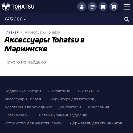
КАТАЛОГ
Главная
Аксессуары Tohatsu
Аксессуары Tohatsu в
Мариинске
Ничего не найдено
Подвесные моторы
2-x тактные
4-x тактные
Аксессуары Tohatsu
Фурнитура для катеров
Адаптеры и переходники
Держатели
Крепления
Органайзеры
Система хранения удилищ
Устройство для намотки лески
Держатели для спиннингов