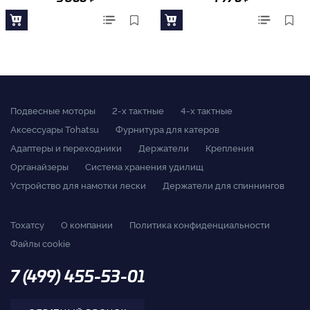
Подвесные моторы
2-x тактные
4-x тактные
Аксессуары Tohatsu
Фурнитура для катеров
Адаптеры и переходники
Держатели
Крепления
Органайзеры
Система хранения удилищ
Устройство для намотки лески
Держатели для спиннингов
Тохатсу
О компании
Политика конфиденциальности
Файлы cookie
7 (499) 455-53-01