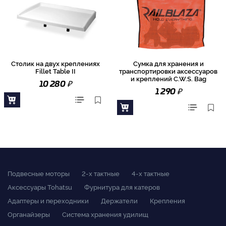
Столик на двух креплениях
Сумка для хранения и
Fillet Table II
транспортировки аксессуаров
и креплений C.W.S. Bag
₽
10 280
₽
1 290
Подвесные моторы
2-x тактные
4-x тактные
Аксессуары Tohatsu
Фурнитура для катеров
Адаптеры и переходники
Держатели
Крепления
Органайзеры
Система хранения удилищ