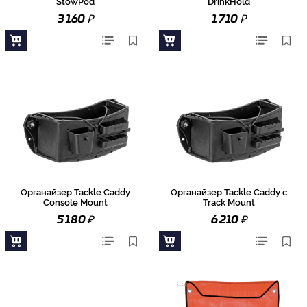
StowPod
DrinkHold
₽
₽
3 160
1 710
Органайзер Tackle Caddy
Органайзер Tackle Caddy c
Console Mount
Track Mount
₽
₽
5 180
6 210