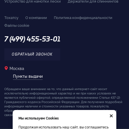
Устройство для намотки лески
Держатели для спиннингов
Тохатсу
О компании
Политика конфиденциальности
Файлы cookie
7 (499) 455-53-01
ОБРАТНЫЙ ЗВОНОК
Москва
Пункты выдачи
Обращаем ваше внимание на то, что данный интернет-сайт носит
исключительно информационный характер и ни при каких условиях не
является публичной офертой, определяемой положениями Статьи 437 (2)
Гражданского кодекса Российской Федерации. Для получения подробной
информации наличии и стоимости указанных товаров, пожалуйста,
×
обращайтесь к менеджерам компании с помощью специальной формы
связи на сайте или по телефону.
Мы используем Cookies
Продолжая использовать наш сайт, вы соглашаетесь