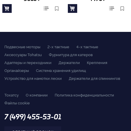
Подвесные моторы
2-x тактные
4-x тактные
Аксессуары Tohatsu
Фурнитура для катеров
Адаптеры и переходники
Держатели
Крепления
Органайзеры
Система хранения удилищ
Устройство для намотки лески
Держатели для спиннингов
Тохатсу
О компании
Политика конфиденциальности
Файлы cookie
7 (499) 455-53-01