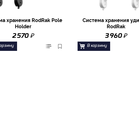
ма хранения RodRak Pole
Система хранения уд
Holder
RodRak
₽
₽
2 570
3 960
корзину
В корзину