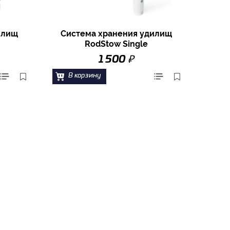
илищ
Система хранения удилищ
RodStow Single
₽
1 500
В корзину