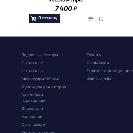
₽
7 400
В корзину
Подвесные моторы
Тохатсу
2-x тактные
О компании
4-x тактные
Политика конфиденциа
Аксессуары Tohatsu
Файлы cookie
Фурнитура для катеров
Адаптеры и
переходники
Держатели
Крепления
Органайзеры
Система хранения