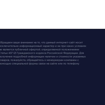
Обращаем ваше внимание на то, что данный интернет-сайт носит
исключительно информационный характер и ни при каких условиях
не является публичной офертой, определяемой положениями
Статьи 437 (2) Гражданского кодекса Российской Федерации. Для
получения подробной информации наличии и стоимости указанных
товаров, пожалуйста, обращайтесь к менеджерам компании с
помощью специальной формы связи на сайте или по телефону.