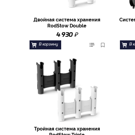
Двойная система хранения
Систе
RodStow Double
₽
4 930
В корзину
В 
Тройная система хранения
RodStow Triple