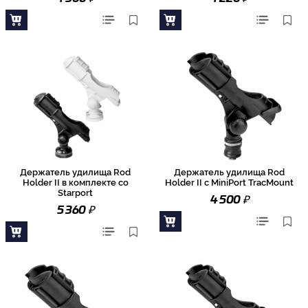
Держатель удилища Rod
Держатель удилища Rod
Holder II в комплекте со
Holder II с MiniPort TracMount
Starport
₽
4 500
₽
5 360