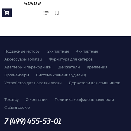
₽
5 040
Подвесные моторы
2-x тактные
4-x тактные
Аксессуары Tohatsu
Фурнитура для катеров
Адаптеры и переходники
Держатели
Крепления
Органайзеры
Система хранения удилищ
Устройство для намотки лески
Держатели для спиннингов
Тохатсу
О компании
Политика конфиденциальности
Файлы cookie
7 (499) 455-53-01