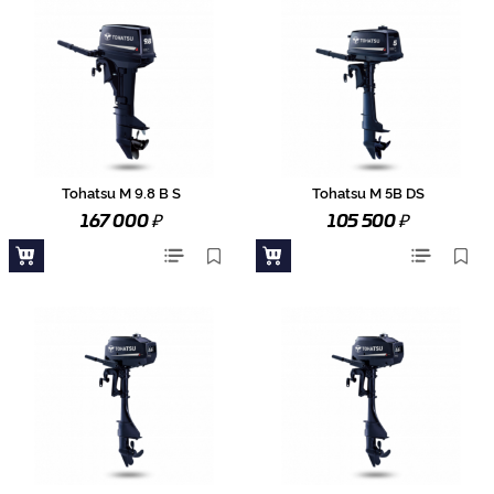
Tohatsu M 9.8 B S
Tohatsu M 5B DS
₽
₽
167 000
105 500