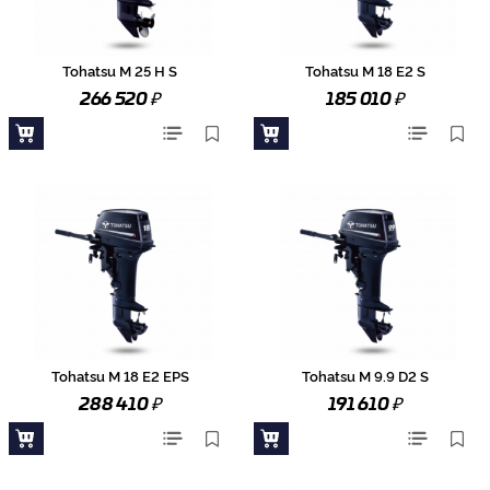
Tohatsu M 25 H S
Tohatsu M 18 E2 S
₽
₽
266 520
185 010
Tohatsu M 18 E2 EPS
Tohatsu M 9.9 D2 S
₽
₽
288 410
191 610