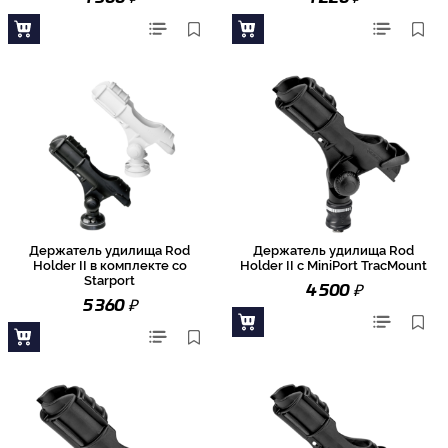
Держатель удилища Rod
Держатель удилища Rod
Holder II в комплекте со
Holder II с MiniPort TracMount
Starport
₽
4 500
₽
5 360