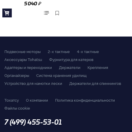
₽
5 040
Подвесные моторы
2-x тактные
4-x тактные
Аксессуары Tohatsu
Фурнитура для катеров
Адаптеры и переходники
Держатели
Крепления
Органайзеры
Система хранения удилищ
Устройство для намотки лески
Держатели для спиннингов
Тохатсу
О компании
Политика конфиденциальности
Файлы cookie
7 (499) 455-53-01