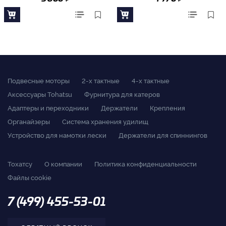
Подвесные моторы
2-x тактные
4-x тактные
Аксессуары Tohatsu
Фурнитура для катеров
Адаптеры и переходники
Держатели
Крепления
Органайзеры
Система хранения удилищ
Устройство для намотки лески
Держатели для спиннингов
Тохатсу
О компании
Политика конфиденциальности
Файлы cookie
7 (499) 455-53-01