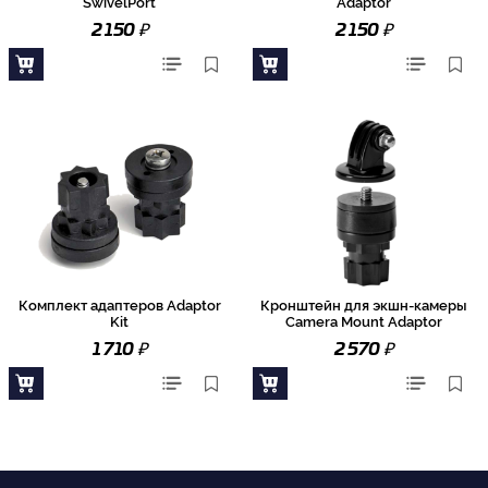
SwivelPort
Adaptor
₽
₽
2 150
2 150
Комплект адаптеров Adaptor
Кронштейн для экшн-камеры
Kit
Camera Mount Adaptor
₽
₽
1 710
2 570